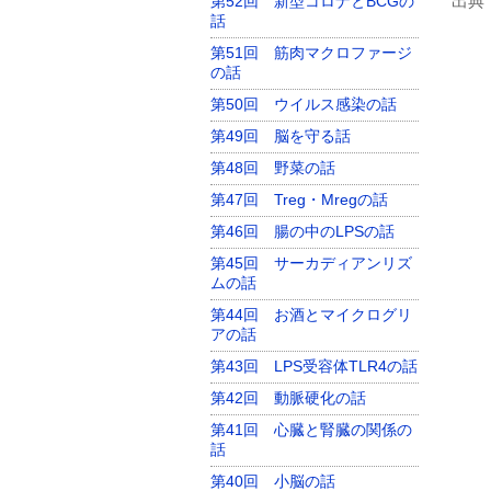
出典
第52回 新型コロナとBCGの
話
第51回 筋肉マクロファージ
の話
第50回 ウイルス感染の話
第49回 脳を守る話
第48回 野菜の話
第47回 Treg・Mregの話
第46回 腸の中のLPSの話
第45回 サーカディアンリズ
ムの話
第44回 お酒とマイクログリ
アの話
第43回 LPS受容体TLR4の話
第42回 動脈硬化の話
第41回 心臓と腎臓の関係の
話
第40回 小脳の話