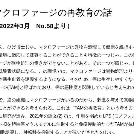
マクロファージの再教育の話
2022年3月 No.58より）
ん、ひげ博士じゃ。マクロファージは異物を処理して健康を維持す
環境に適応して変容することができることも特徴の一つじゃ。この
ージが異物処理の働きができないことがある。その一つが癌じゃ。
低酸素状態になる。この環境では、マクロファージは異物処理より
や新生血管を誘導するようになる。そのため、癌は生存しやすくな
ージ(TAM)と呼ばれており、癌の悪性度と関連していると考えられ
で、癌の組織にマクロファージがいるのだから、刺激を与えて異物
ことができると考えられる。これは『TAMの再教育』という考え方で、
研究が進み、2021年の論文(2)では、作用を弱めたLPS (モノフォスフォ
ン-を卵巣癌マウスモデルに注射すると免疫抑制的だったTAMが
細胞誘導し、肺転移を抑制することが見いだされたのじゃ。