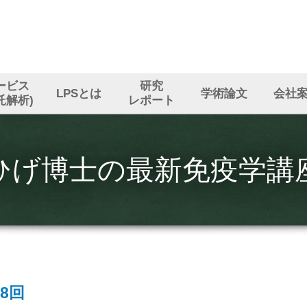
ービス
研究
LPSとは
学術論文
会社
託解析)
レポート
ひげ博士の最新免疫学講
8回