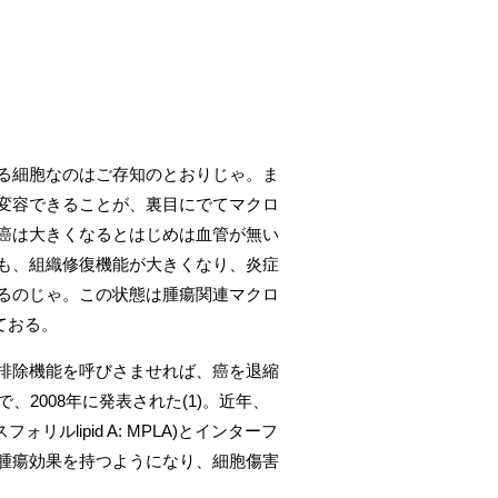
る細胞なのはご存知のとおりじゃ。ま
変容できることが、裏目にでてマクロ
癌は大きくなるとはじめは血管が無い
も、組織修復機能が大きくなり、炎症
るのじゃ。この状態は腫瘍関連マクロ
ておる。
排除機能を呼びさませれば、癌を退縮
2008年に発表された(1)。近年、
リルlipid A: MPLA)とインターフ
抗腫瘍効果を持つようになり、細胞傷害