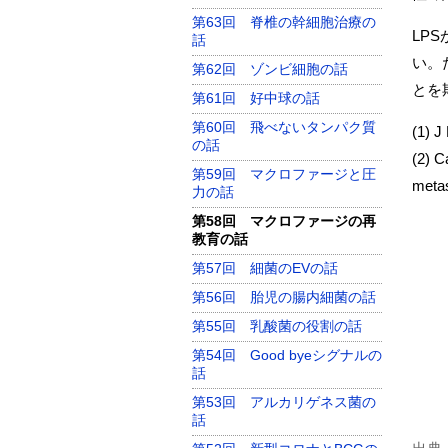
第63回 脊椎の幹細胞治療の
LP
話
い。
第62回 ゾンビ細胞の話
とを
第61回 好中球の話
第60回 飛べないタンパク質
(1) J
の話
(2) C
第59回 マクロファージと圧
metas
力の話
第58回 マクロファージの再
教育の話
第57回 細菌のEVの話
第56回 胎児の腸内細菌の話
第55回 乳酸菌の役割の話
第54回 Good byeシグナルの
話
第53回 アルカリゲネス菌の
話