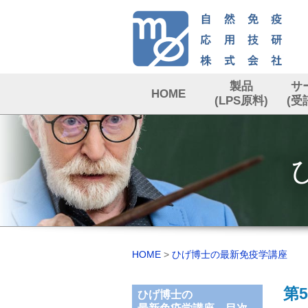
製品
サ
HOME
(LPS原料)
(受
HOME
>
ひげ博士の最新免疫学講座
第5
ひげ博士の