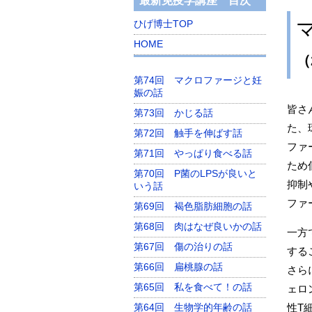
最新免疫学講座 目次
ひげ博士TOP
HOME
（
第74回 マクロファージと妊
娠の話
皆さ
第73回 かじる話
た、
第72回 触手を伸ばす話
ファ
第71回 やっぱり食べる話
ため
第70回 P菌のLPSが良いと
抑制
いう話
ファ
第69回 褐色脂肪細胞の話
第68回 肉はなぜ良いかの話
一方
第67回 傷の治りの話
する
第66回 扁桃腺の話
さらに
第65回 私を食べて！の話
ェロ
性T
第64回 生物学的年齢の話