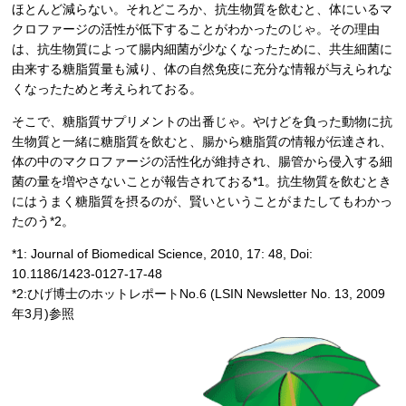
ほとんど減らない。それどころか、抗生物質を飲むと、体にいるマ
クロファージの活性が低下することがわかったのじゃ。その理由
は、抗生物質によって腸内細菌が少なくなったために、共生細菌に
由来する糖脂質量も減り、体の自然免疫に充分な情報が与えられな
くなったためと考えられておる。
そこで、糖脂質サプリメントの出番じゃ。やけどを負った動物に抗
生物質と一緒に糖脂質を飲むと、腸から糖脂質の情報が伝達され、
体の中のマクロファージの活性化が維持され、腸管から侵入する細
菌の量を増やさないことが報告されておる*1。抗生物質を飲むとき
にはうまく糖脂質を摂るのが、賢いということがまたしてもわかっ
たのう*2。
*1: Journal of Biomedical Science, 2010, 17: 48, Doi:
10.1186/1423-0127-17-48
*2:ひげ博士のホットレポートNo.6 (LSIN Newsletter No. 13, 2009
年3月)参照