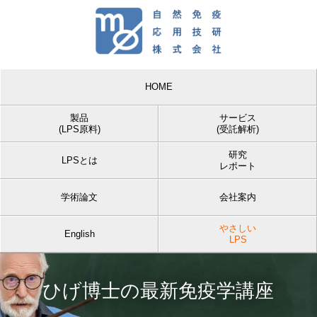
HOME
製品
サービス
(LPS原料)
(受託解析)
研究
LPSとは
レポート
学術論文
会社案内
やさしい
English
LPS
ひげ博士の最新免疫学講座