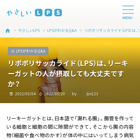
MENU
>
やさしいLPS
>
LPSがわかるQ&A
>
home
LPSがわかるQ&A
リポポリサッカライド（LPS）は、リーキ
ーガットの人が摂取しても大丈夫です
か？
2022/05/04
2022/05/20
by
lps123
リーキーガットとは、日本語で「漏れる腸」。腸菅を作って
いる細胞と細胞の間に隙間ができて、そこから腸の内容
物（細菌や食べ物のかす）が体の中にはいってしまう病気