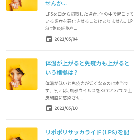
せんか...
LPSを口から摂取した場合、体の中で起こって
いる炎症を悪化させることはありません。LP
Sは免疫細胞を...
event
2022/05/04
体温が上がると免疫力も上がると
いう根拠は？
体温が低いと免疫力が低くなるのは本当で
す。 例えば、風邪ウイルスを33℃と37℃で上
皮細胞に感染させ...
event
2022/05/10
リポポリサッカライド（LPS）を配