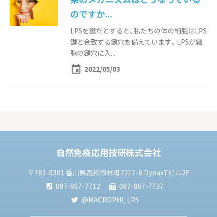
のですか...
LPSを鍵だとすると、私たちの体の細胞はLPS
鍵と合致する鍵穴を備えています。LPSが細
胞の鍵穴に入...
event
2022/05/03
自然免疫応用技研株式会社
〒761-0301 香川県高松市林町2217-6 DynaxTビル2F
087-867-7712
087-867-7737
@MACROPHI_LPS