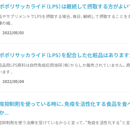
ポポリサッカライド（LPS）は継続して摂取する方がよい
品やサプリメントでLPSを摂取する場合、毎日、継続して摂取することを
の細...
t
2022/05/03
ポポリサッカライド（LPS）を配合した化粧品はあります
粧品用LPS原料は自然免疫応用技研（株）からしか販売されていません。
ます...
t
2022/05/04
疫抑制剤を使っている時に、免疫を活性化する食品を食
...
疫抑制剤を使う治療を受けているからと言って、“免疫を活性化する”と言われ