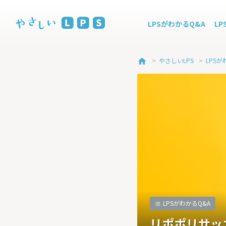
LPSがわかるQ&A
L
>
やさしいLPS
>
LPSが
home
LPSがわかるQ&A
リポポリサッ