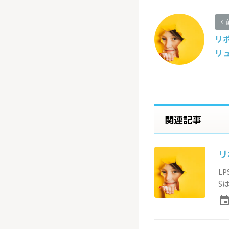
リポ
リュ
関連記事
リ
L
Sは
even