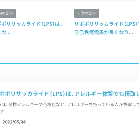
前の記事
次の記事
ポリサッカライド（LPS）は、
リポポリサッカライド（LPS）
ウ...
自己免疫疾患が良くなり...
ポポリサッカライド（LPS）は、アレルギー体質でも摂取し
chevron_right
PSは、食物アレルギーや花粉症など、アレルギーを持っている人が摂取し
自...
t
2022/05/04