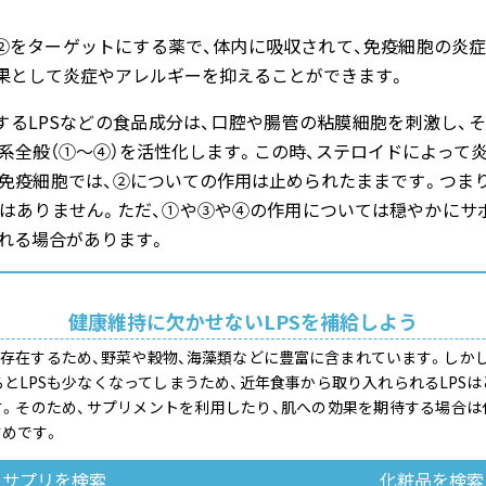
②をターゲットにする薬で、体内に吸収されて、免疫細胞の炎
果として炎症やアレルギーを抑えることができます。
するLPSなどの食品成分は、口腔や腸管の粘膜細胞を刺激し、
系全般（①～④）を活性化します。この時、ステロイドによって
免疫細胞では、②についての作用は止められたままです。つまり
はありません。ただ、①や③や④の作用については穏やかにサ
れる場合があります。
健康維持に欠かせないLPSを補給しよう
に存在するため、野菜や穀物、海藻類などに豊富に含まれています。しか
とLPSも少なくなってしまうため、近年食事から取り入れられるLPS
す。そのため、サプリメントを利用したり、肌への効果を期待する場合は
めです。
サプリを検索
化粧品を検索