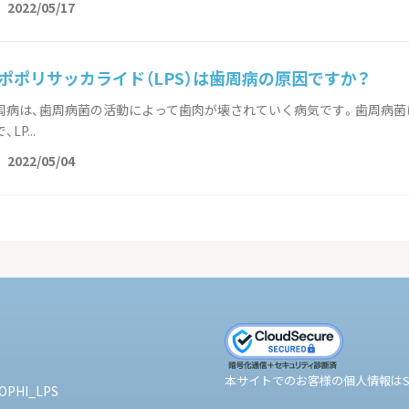
t
2022/05/17
ポポリサッカライド（LPS）は歯周病の原因ですか？
周病は、歯周病菌の活動によって歯肉が壊されていく病気です。歯周病菌は
、LP...
t
2022/05/04
本サイトでのお客様の個人情報はS
PHI_LPS