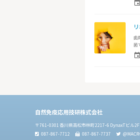
even
リ
歯
菌で
even
自然免疫応用技研株式会社
〒761-0301 香川県高松市林町2217-6 DynaxTビル2F
087-867-7712
087-867-7737
@MACRO