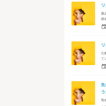
リ
食
皮膚
even
リ
化
てい
even
免
うか
免