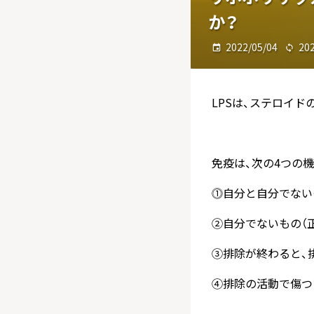
か？
2022/05/04
20
LPSは、ステロイ
免疫は、次の4つの
⓵自分と自分でない
②自分でないもの（
③排除が終わると、
④排除の活動で傷つ