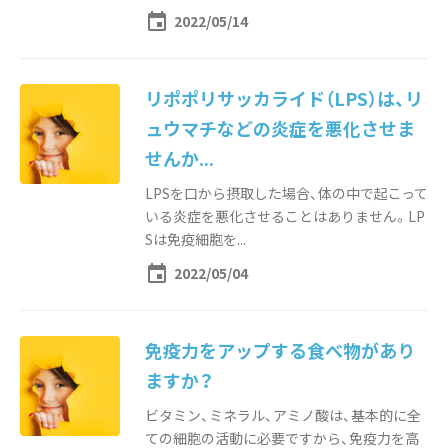
event
2022/05/14
リポポリサッカライド（LPS）は、リ
ュウマチなどの炎症を悪化させま
せんか...
LPSを口から摂取した場合、体の中で起こって
いる炎症を悪化させることはありません。LP
Sは免疫細胞を...
event
2022/05/04
免疫力をアップする食べ物があり
ますか？
ビタミン、ミネラル、アミノ酸は、基本的に全
ての細胞の活動に必要ですから、免疫力を高