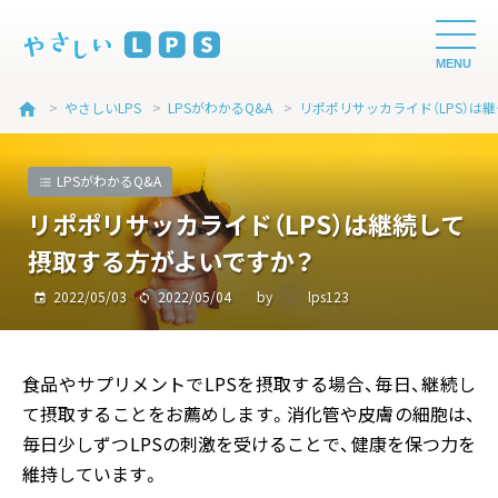
MENU
>
やさしいLPS
>
LPSがわかるQ&A
>
リポポリサ
home
LPSがわかるQ&A
リポポリサッカライド（LPS）は継続して
摂取する方がよいですか？
2022/05/03
2022/05/04
by
lps123
食品やサプリメントでLPSを摂取する場合、毎日、継続し
て摂取することをお薦めします。消化管や皮膚の細胞は、
毎日少しずつLPSの刺激を受けることで、健康を保つ力を
維持しています。