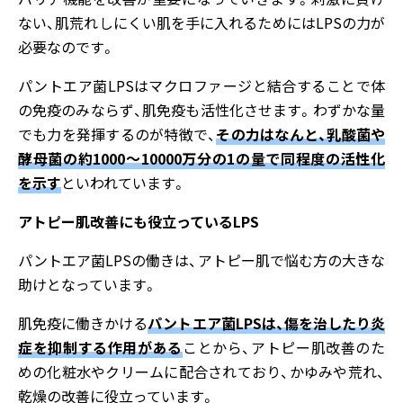
ない、肌荒れしにくい肌を手に入れるためにはLPSの力が
必要なのです。
パントエア菌LPSはマクロファージと結合することで体
の免疫のみならず、肌免疫も活性化させます。わずかな量
でも力を発揮するのが特徴で、
その力はなんと、乳酸菌や
酵母菌の約1000～10000万分の1の量で同程度の活性化
を示す
といわれています。
アトピー肌改善にも役立っているLPS
パントエア菌LPSの働きは、アトピー肌で悩む方の大きな
助けとなっています。
肌免疫に働きかける
パントエア菌LPSは、傷を治したり炎
症を抑制する作用がある
ことから、アトピー肌改善のた
めの化粧水やクリームに配合されており、かゆみや荒れ、
乾燥の改善に役立っています。