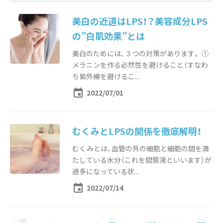
美白の近道はLPS！？美容成分LPS
の”白肌効果”とは
美白のためには、３つの対策があります。 ①
メラニンを作る必然性を避けること（すなわ
ち紫外線を避けるこ...
event
2022/07/01
むくみとLPSの関係を徹底解明！
むくみとは、血管の外の細胞と細胞の間を満
たしている水分（これを間質液といいます）が
過多になっている状...
event
2022/07/14