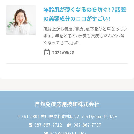
年齢肌が薄くなるのを防ぐ！？話題
chevron_right
の美容成分のココがすごい！
肌は上から表皮、真皮、皮下脂肪と重なってい
ます。年をとると、表皮も真皮もだんだん薄
くなってきて、肌の...
event
2022/06/28
自然免疫応用技研株式会社
〒761-0301 香川県高松市林町2217-6 DynaxTビル2F
087-867-7712
087-867-7737
@MACROPHI_LPS