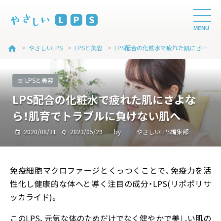
MENU
>
やさしいLPS
>
LPSと美容
>
LPS配合の化粧水で疲れた肌にさよなら！肌育でトラブルに負けない肌へ
home
LPSと美容
LPS配合の化粧水で疲れた肌にさよな
ら！肌育でトラブルに負けない肌へ
2020/08/31
2023/05/29
by
やさしいLPS編集部
免疫細胞マクロファージとくっつくことで、免疫力を活
性化し健康的な体へと導く注目の成分・LPS(リポポリサ
ッカライド)。
このLPS、元気な体のためだけでなく健やかで美しい肌の