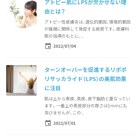
アトピー肌にLPSが欠かせない理
由とは？
アトピー性皮膚炎は、遺伝的要因、環境的要因
が複雑に関係して発症する疾患です。皮膚科
医の指導のもとに、...
event
2022/07/04
ターンオーバーを促進するリポポ
リサッカライド（LPS）の美肌効果
に注目
肌は上から表皮、真皮、皮下脂肪と重なってい
ます。一番上の表皮部分の厚さは1mmにも
及びませんが、この...
event
2022/07/01