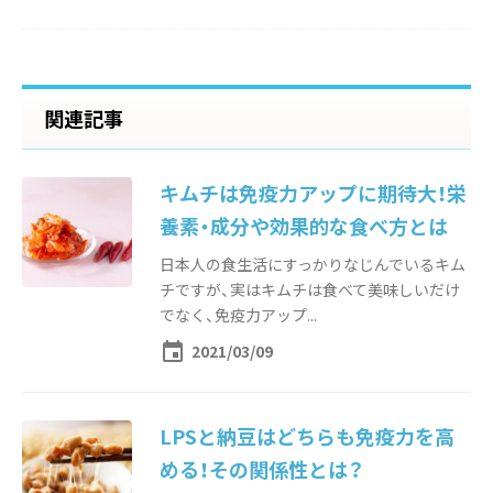
関連記事
キムチは免疫力アップに期待大！栄
養素・成分や効果的な食べ方とは
日本人の食生活にすっかりなじんでいるキム
チですが、実はキムチは食べて美味しいだけ
でなく、免疫力アップ...
event
2021/03/09
LPSと納豆はどちらも免疫力を高
める！その関係性とは？