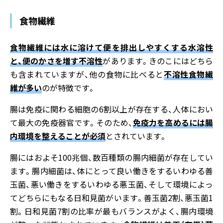
食物繊維
食物繊維には水に溶けて便を排出しやすくする水溶性
と、便のかさを増す不溶性
があります。きのこにはどちら
も含まれていますが、他の食物に比べると
不溶性食物繊
維が多い
のが特徴です。
腸は免疫に関わる細胞の6割以上が存在する、人体におい
て最大の免疫器官です。そのため、
免疫力を高めるには腸
内環境を整えることが必須
とされています。
腸にはおよそ100兆個、数百種類の腸内細菌が存在してい
ます。腸内細菌は、体にとって良い働きをするいわゆる善
玉菌、悪い働きをするいわゆる悪玉菌、そして環境によっ
てどちらにもなる日和見菌がいます。善玉菌2割、悪玉菌1
割。日和見菌7割の比率が最もバランスがよく、腸内環境