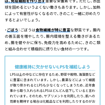
は、免疫細胞を作り出す
重要な栄養素です。ただし、赤血
球を固めるというよくない働きもあります。しかし、加熱
によって有害性がなくなるので、きのこと一緒に炒めたり
するとよいでしょう。
・
ごぼう
：ごぼうは
食物繊維が特に豊富
な野菜です。腸内
の善玉菌を増やしたり、腸内環境を整える働きがあるた
め、腸を健やかに保ち、免疫力を高めるために、きのこ類
と組み合わせて積極的に摂りたい食材の一つです。
健康維持に欠かせないLPSを補給しよう
LPSは土の中などに存在するため、野菜や穀物、海藻類など
に豊富に含まれています。しかし、農薬などによって細菌
が取り除かれるとLPSも少なくなってしまうため、近年食
事から取り入れられるLPSはどんどん低下していると言わ
れています。そのため、サプリメントを利用したり、肌への
効果を期待する場合は化粧品などを利用したりするのがお