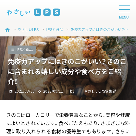
MENU
>
やさしいLPS
>
LPSと食品
>
免疫力アップにはきのこがいい？きのこに含まれる嬉しい成分や食べ方をご紹介！
home
LPSと食品
免疫力アップにはきのこがいい？きのこ
に含まれる嬉しい成分や食べ方をご紹
介！
2021/03/06
2023/09/11
by
やさしいLPS編集部
きのこはローカロリーで栄養豊富なことから、美容や健康
によいとされています。食べごたえもあり、さまざまな料
理に取り入れられる食材の優等生でもあります。さらに