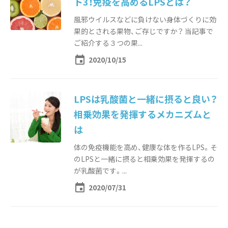
ト3！免疫を高めるLPSとは？
風邪ウイルスなどに負けない身体づくりに効
果的とされる果物、ご存じですか？ 当記事で
ご紹介する３つの果...
event
2020/10/15
LPSは乳酸菌と一緒に摂ると良い？
相乗効果を発揮するメカニズムと
は
体の免疫機能を高め、健康な体を作るLPS。そ
のLPSと一緒に摂ると相乗効果を発揮するの
が乳酸菌です。...
event
2020/07/31