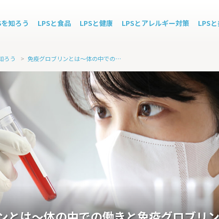
PSを知ろう
LPSと食品
LPSと健康
LPSとアレルギー対策
LPS
知ろう
>
免疫グロブリンとは～体の中での働きと免疫グロブリン製剤について～
ンとは～体の中での働きと免疫グロブリ