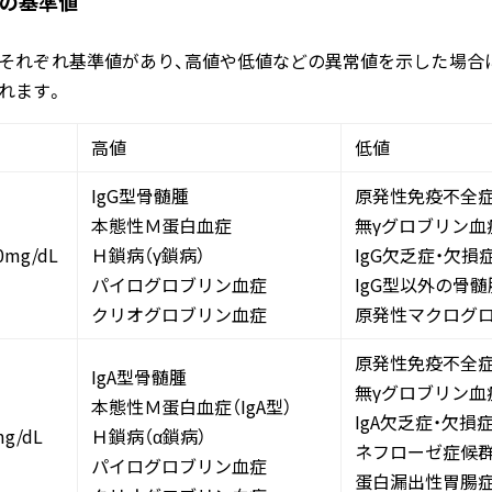
の基準値
それぞれ基準値があり、高値や低値などの異常値を示した場合
れます。
高値
低値
IgG型骨髄腫
原発性免疫不全
本態性Ｍ蛋白血症
無γグロブリン血
0mg/dL
Ｈ鎖病（γ鎖病）
IgG欠乏症・欠損
パイログロブリン血症
IgG型以外の骨髄
クリオグロブリン血症
原発性マクログ
原発性免疫不全
IgA型骨髄腫
無γグロブリン血
本態性Ｍ蛋白血症（IgA型）
IgA欠乏症・欠損
g/dL
Ｈ鎖病（α鎖病）
ネフローゼ症候
パイログロブリン血症
蛋白漏出性胃腸