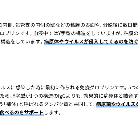
、腸の内側、気管支の内側の壁などの粘膜の表面や、分娩後に数日間
ロブリンです。血液中ではY字型の構造をしていますが、粘膜
た構造をしています。
病原体やウイルスが侵入してくるのを防
ウイルスに感染した時に最初に作られる免疫グロブリンです。5つ
ため、Y字型が1つの構造のIgGよりも、効果的に病原体と結合
う「補体」と呼ばれるタンパク質と共同して、
病原菌やウイルス
食べるのをサポート
します。