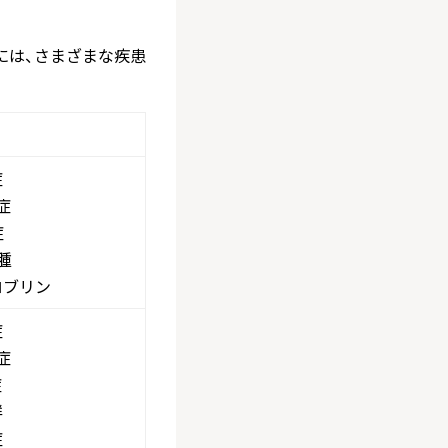
には、さまざまな疾患
症
症
症
腫
ロブリン
症
症
症
群
症