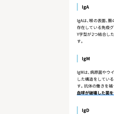
IgA
IgAは、喉の表面
存在している免疫グ
Y字型が2つ結合し
す。
IgM
IgMは、病原菌や
した構造をしている
す。抗体の働きを補
血球が破壊した菌を
IgD