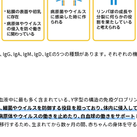
gG、IgA、IgM、IgD、IgEの5つの種類があります。それぞ
中で血液中に最も多く含まれている、Y字型の構造の免疫グロブリ
め、細菌やウイルスを防御する役目を担っており、体内に侵入し
病原体やウイルスの働きを止めたり、白血球の働きをサポート
移行するため、生まれてから数ヶ月の間、赤ちゃんの身体を守る