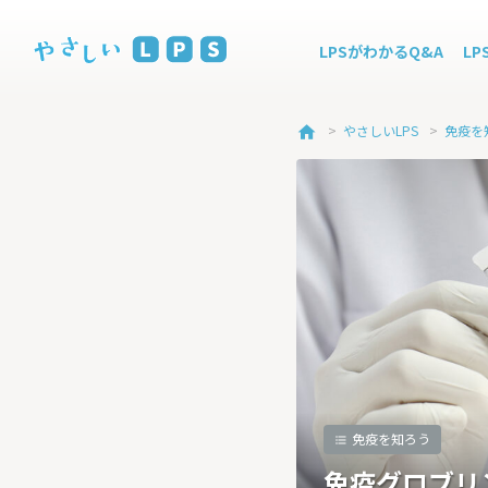
LPSがわかるQ&A
L
>
やさしいLPS
>
免疫を
home
免疫を知ろう
免疫グロブリ