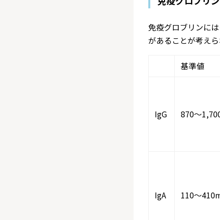
免疫グロブリン
免疫グロブリンには
があることが考えら
基準値
IgG
870〜1,70
IgA
110～410m