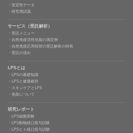
・安定性データ
・研究用試薬
サービス（受託解析）
・受託メニュー
・自然免疫活性化能の測定例
・自然免疫応用技研の受託解析の特長
・受託の流れ
LPSとは
・LPSの基礎知識
・LPSと健康維持
・スキンケアとLPS
・免疫について
研究レポート
・LPS細胞実験
・LPS動物経口投与試験
・LPSヒト経口投与試験