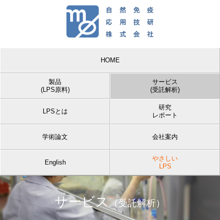
HOME
製品
サービス
(LPS原料)
(受託解析)
研究
LPSとは
レポート
学術論文
会社案内
やさしい
English
LPS
サービス
（受託解析）