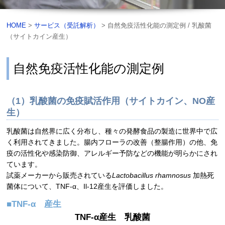
HOME
>
サービス（受託解析）
> 自然免疫活性化能の測定例 / 乳酸菌
（サイトカイン産生）
自然免疫活性化能の測定例
（1）乳酸菌の免疫賦活作用（サイトカイン、NO産
生）
乳酸菌は自然界に広く分布し、種々の発酵食品の製造に世界中で広
く利用されてきました。腸内フローラの改善（整腸作用）の他、免
疫の活性化や感染防御、アレルギー予防などの機能が明らかにされ
ています。
試薬メーカーから販売されている
Lactobacillus rhamnosus
加熱死
菌体について、TNF-α、Il-12産生を評価しました。
■TNF-α 産生
TNF-α産生 乳酸菌